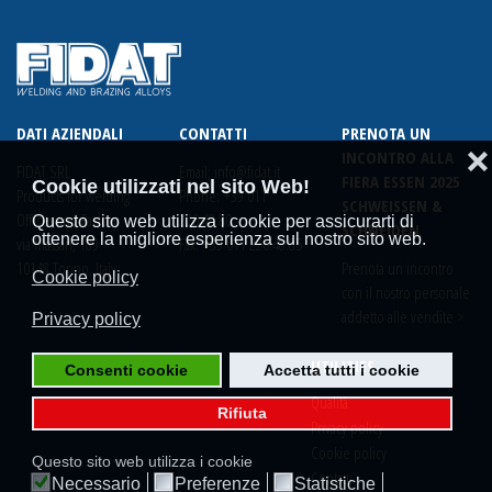
DATI AZIENDALI
CONTATTI
PRENOTA UN
❌
INCONTRO ALLA
FIDAT SRL
Email:
info@fidat.it
FIERA ESSEN 2025
Cookie utilizzati nel sito Web!
Products for welding
Phone:
+39 011
SCHWEISSEN &
Offices and Factory
220.48.80
Questo sito web utilizza i cookie per assicurarti di
SCHNEIDEN
ottenere la migliore esperienza sul nostro sito web.
via Massari, 189
Fax: +39 011 220.48.85
10148 Torino, Italy
Prenota un incontro
Cookie policy
con il nostro personale
addetto alle vendite >
Privacy policy
UTILITIES
Consenti cookie
Accetta tutti i cookie
Qualità
Rifiuta
Privacy policy
Cookie policy
Questo sito web utilizza i cookie
Contatti
Necessario
Preferenze
Statistiche