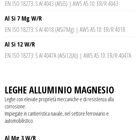
EN ISO 18273: S Al 4043 (AlSi5) | AWS A5.10: ER/R 4043
Al Si 7 Mg W/R
EN ISO 18273: S Al 4018 (AlSi7Mg) | AWS A5.10: ER/R 4018
Al Si 12 W/R
EN ISO 18273: S Al 4047A (AlSi12(A)) | AWS A5.10: ER/R 4047A
LEGHE ALLUMINIO MAGNESIO
Leghe con elevate proprietà meccaniche e di resistenza alla
corrosione.
Impiegate in cantieristica navale, nel settore ferroviario e
automobilistico.
Al Mg 3 W/R