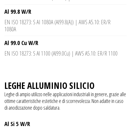
Al 99.8 W/R
EN ISO 18273: S AI 1080A (Al99.8(A)) | AWS A5.10: ER/R
1080A
Al 99.0 Cu W/R
EN ISO 18273: S Al 1100 (Al99.0Cu) | AWS A5.10: ER/R 1100
LEGHE ALLUMINIO SILICIO
Leghe di ampio utilizzo nelle applicazioni industriali in genere, grazie alle
ottime caratteristiche estetiche e di scorrevolezza. Non adatte in caso
di anodizzazione dopo saldatura.
Al Si 5 W/R