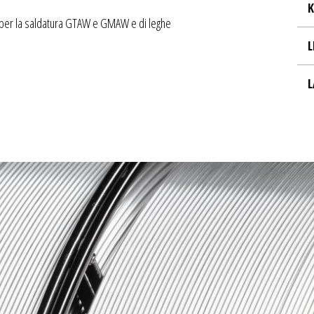
K
e per la saldatura GTAW e GMAW e di leghe
L
L