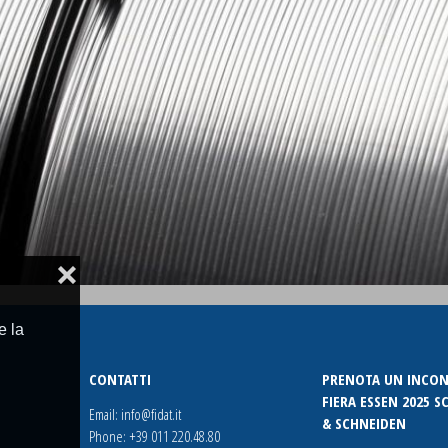
CONTATTACI PER RICHIEDERE INFORMAZIONI
❌
e la
CONTATTI
PRENOTA UN INCON
FIERA ESSEN 2025 
Email:
info@fidat.it
& SCHNEIDEN
Phone:
+39 011 220.48.80