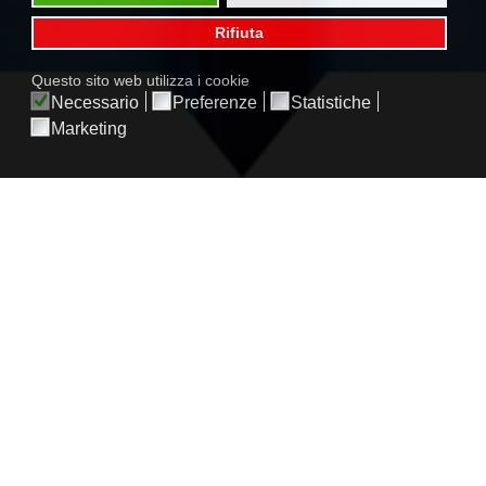
Rifiuta
Questo sito web utilizza i cookie
Necessario
Preferenze
Statistiche
Marketing
FIDAT s.r.l.
Offices and Factory
via Massari 189 - 10148 Torino, Italy
+39 011 220.48.80
-
info@fidat.it