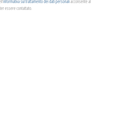
ll’
informativa sul trattamento dei dati personali
acconsente al
ter essere contattato.